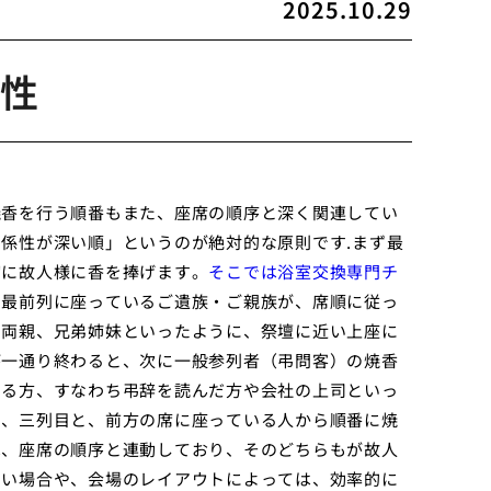
2025.10.29
性
焼香を行う順番もまた、座席の順序と深く関連してい
係性が深い順」というのが絶対的な原則です.まず最
初に故人様に香を捧げます。
そこでは浴室交換専門チ
、最前列に座っているご遺族・ご親族が、席順に従っ
、両親、兄弟姉妹といったように、祭壇に近い上座に
が一通り終わると、次に一般参列者（弔問客）の焼香
いる方、すなわち弔辞を読んだ方や会社の上司といっ
目、三列目と、前方の席に座っている人から順番に焼
は、座席の順序と連動しており、そのどちらもが故人
きい場合や、会場のレイアウトによっては、効率的に