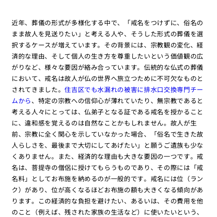
近年、葬儀の形式が多様化する中で、「戒名をつけずに、俗名の
まま故人を見送りたい」と考える人や、そうした形式の葬儀を選
択するケースが増えています。その背景には、宗教観の変化、経
済的な理由、そして個人の生き方を尊重したいという価値観の広
がりなど、様々な要因が絡み合っています。伝統的な仏式の葬儀
において、戒名は故人が仏の世界へ旅立つために不可欠なものと
されてきました。
住吉区でも水漏れの被害に排水口交換専門チー
ムから
、特定の宗教への信仰心が薄れていたり、無宗教であると
考える人々にとっては、仏弟子となる証である戒名を授かること
に、違和感を覚えるのは自然なことかもしれません。故人が生
前、宗教に全く関心を示していなかった場合、「俗名で生きた故
人らしさを、最後まで大切にしてあげたい」と願うご遺族も少な
くありません。また、経済的な理由も大きな要因の一つです。戒
名は、菩提寺の僧侶に授けてもらうものであり、その際には「戒
名料」としてお布施を納めるのが一般的です。戒名には位（ラン
ク）があり、位が高くなるほどお布施の額も大きくなる傾向があ
ります。この経済的な負担を避けたい、あるいは、その費用を他
のこと（例えば、残された家族の生活など）に使いたいという、