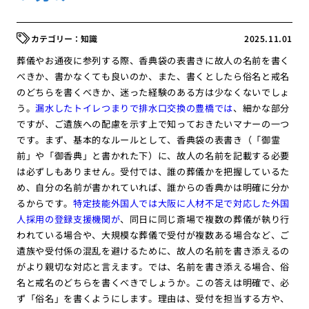
知識
2025.11.01
葬儀やお通夜に参列する際、香典袋の表書きに故人の名前を書く
べきか、書かなくても良いのか、また、書くとしたら俗名と戒名
のどちらを書くべきか、迷った経験のある方は少なくないでしょ
う。
漏水したトイレつまりで排水口交換の豊橋では
、細かな部分
ですが、ご遺族への配慮を示す上で知っておきたいマナーの一つ
です。まず、基本的なルールとして、香典袋の表書き（「御霊
前」や「御香典」と書かれた下）に、故人の名前を記載する必要
は必ずしもありません。受付では、誰の葬儀かを把握しているた
め、自分の名前が書かれていれば、誰からの香典かは明確に分か
るからです。
特定技能外国人では大阪に人材不足で対応した外国
人採用の登録支援機関が
、同日に同じ斎場で複数の葬儀が執り行
われている場合や、大規模な葬儀で受付が複数ある場合など、ご
遺族や受付係の混乱を避けるために、故人の名前を書き添えるの
がより親切な対応と言えます。では、名前を書き添える場合、俗
名と戒名のどちらを書くべきでしょうか。この答えは明確で、必
ず「俗名」を書くようにします。理由は、受付を担当する方や、