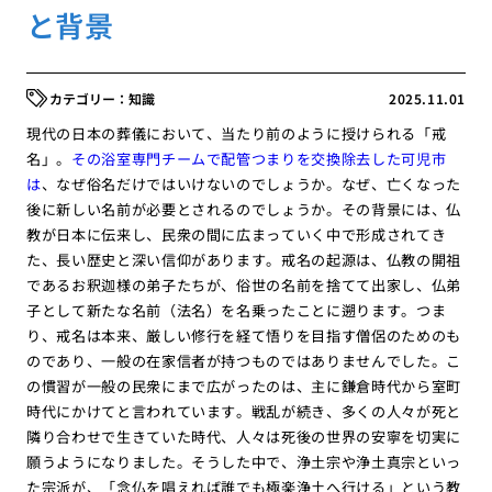
と背景
知識
2025.11.01
現代の日本の葬儀において、当たり前のように授けられる「戒
名」。
その浴室専門チームで配管つまりを交換除去した可児市
は
、なぜ俗名だけではいけないのでしょうか。なぜ、亡くなった
後に新しい名前が必要とされるのでしょうか。その背景には、仏
教が日本に伝来し、民衆の間に広まっていく中で形成されてき
た、長い歴史と深い信仰があります。戒名の起源は、仏教の開祖
であるお釈迦様の弟子たちが、俗世の名前を捨てて出家し、仏弟
子として新たな名前（法名）を名乗ったことに遡ります。つま
り、戒名は本来、厳しい修行を経て悟りを目指す僧侶のためのも
のであり、一般の在家信者が持つものではありませんでした。こ
の慣習が一般の民衆にまで広がったのは、主に鎌倉時代から室町
時代にかけてと言われています。戦乱が続き、多くの人々が死と
隣り合わせで生きていた時代、人々は死後の世界の安寧を切実に
願うようになりました。そうした中で、浄土宗や浄土真宗といっ
た宗派が、「念仏を唱えれば誰でも極楽浄土へ行ける」という教