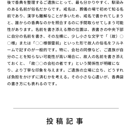
後で香典を整理するご遺族にとって、最も分かりやすく、馴染み
のある名前が俗名だからです。戒名は、葬儀の場で初めて知る名
前であり、漢字も難解なことが多いため、戒名で書かれてしまう
と、誰からの香典なのかを照合するのに手間取らせてしまう可能
性があります。名前を書き添える際の位置は、表書きの中央下部
に自分の名前を書き、その左横に、少し小さな文字で「（故）〇
〇様」または「〇〇様御霊前」といった形で故人の俗名をフルネ
ームで記すのが一般的です。特に、会社の同僚など、ご遺族が自
分のことを知らない可能性が高い場合に、故人の名前を書き添え
ておくと、「故〇〇の会社の者です」という関係性が明確にな
り、より丁寧な印象を与えます。ご遺族の立場に立ち、どうすれ
ば負担をかけずに済むかを考える。その小さな心遣いが、香典袋
の書き方にも表れるのです。
投稿記事