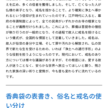
えを広め、多くの信者を獲得しました。そして、亡くなった人が
仏様の弟子となり、戒名を授かることで、より確実に浄土へ導か
れるという信仰が生まれていったのです。江戸時代に入ると、幕
府の寺請制度によって、全ての民衆がいずれかのお寺の檀家とな
ることが義務付けられました。これにより、葬儀は菩提寺の僧侶
が執り行うのが一般的となり、その過程で故人に戒名を授けると
いう儀式が、全国的な慣習として定着していきました。戒名は、
故人が俗世の身分や立場、そして罪や汚れから解放され、仏の世
界で新たな生を受けるための、いわば「浄土への通行手形」のよ
うな役割を担うようになったのです。現代において、戒名のあり
方については様々な議論がありますが、その根底には、愛する故
人が迷うことなく、安らかな世界へ旅立ってほしいと願う、残さ
れた家族の深い祈りと愛情が、今も昔も変わらずに流れているの
です。
香典袋の表書き、俗名と戒名の使
い分け