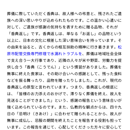
葬儀に際していただく香典は、故人様への弔意と、残されたご遺
族への深い思いやりが込められたものです。この温かい心遣いに
対して、ご遺族が感謝の気持ちを表すために贈る品物、それが
「香典返し」です。香典返しは、単なる「お返し」の品物という
以上に、日本の文化に根差した深い意味合いを持っています。そ
の由来を辿ると、古くからの相互扶助の精神に行き着きます。
松
原市配管交換専門修理で水漏れトラブルを
、葬儀は地域社会全体
で支え合う一大行事であり、近隣の人々が米や野菜、労働力を提
供し合う「香典（こうでん）」という慣習がありました。葬儀を
無事に終えた喪家は、その助け合いへの感謝として、残った食料
などを振る舞ったり、品物を贈ったりしました。これが、現代の
香典返しの原型と言われています。つまり、香典返しの根底に
は、「皆様のお力添えのおかげで、滞りなく葬儀を終え、故人を
見送ることができました」という、感謝の報告という意味合いが
強く込められているのです。また、仏教的な観点からは、四十九
日の「忌明け（きあけ）」に合わせて贈られることから、故人が
無事に成仏し、忌服の期間を終えたことを報告する役割も担って
います。この報告を通じて、心配してくださった方々に安心して