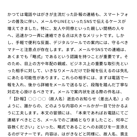
かつては電話やはがきが主流だった訃報の連絡も、スマートフォ
ンの普及に伴い、メールやLINEといったSNSで伝えるケースが
増えてきました。特に、友人や同僚といった親しい間柄の人々
へ、迅速かつ一斉に連絡できる点は大きなメリットです。しか
し、手軽で便利な反面、デジタルツールでの案内には、守るべき
マナーと注意点が存在します。まず、メールやSNSでの連絡は、
あくまでも「略式」であるという認識を持つことが重要です。そ
のため、目上の方や年配の親戚、ビジネス上の重要な取引先とい
った相手に対して、いきなりメールだけで訃報を伝えるのは失礼
にあたる可能性があります。これらの相手には、まずは電話で一
報を入れ、後から詳細をメールで送るなど、段階を踏んだ丁寧な
対応を心掛けるべきです。メールで案内状を送る際の件名は、
「【訃報】〇〇 〇〇（故人名）逝去のお知らせ（差出人名）」の
ように、誰からの、どのような内容のメールかが一目で分かるよ
うに工夫します。本文の冒頭には、「本来であればお電話にてご
連絡すべきところ、メールでのご連絡となりましたこと、何卒ご
容赦ください」といった、略式であることへのお詫びを一言添え
るのがマナーです。内容は、はがきなどと同様に、故人名、喪主