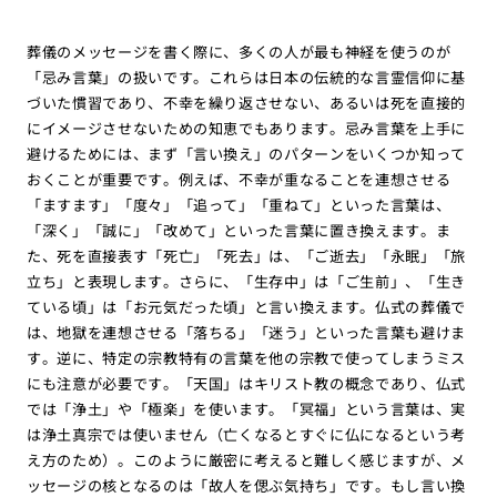
葬儀のメッセージを書く際に、多くの人が最も神経を使うのが
「忌み言葉」の扱いです。これらは日本の伝統的な言霊信仰に基
づいた慣習であり、不幸を繰り返させない、あるいは死を直接的
にイメージさせないための知恵でもあります。忌み言葉を上手に
避けるためには、まず「言い換え」のパターンをいくつか知って
おくことが重要です。例えば、不幸が重なることを連想させる
「ますます」「度々」「追って」「重ねて」といった言葉は、
「深く」「誠に」「改めて」といった言葉に置き換えます。ま
た、死を直接表す「死亡」「死去」は、「ご逝去」「永眠」「旅
立ち」と表現します。さらに、「生存中」は「ご生前」、「生き
ている頃」は「お元気だった頃」と言い換えます。仏式の葬儀で
は、地獄を連想させる「落ちる」「迷う」といった言葉も避けま
す。逆に、特定の宗教特有の言葉を他の宗教で使ってしまうミス
にも注意が必要です。「天国」はキリスト教の概念であり、仏式
では「浄土」や「極楽」を使います。「冥福」という言葉は、実
は浄土真宗では使いません（亡くなるとすぐに仏になるという考
え方のため）。このように厳密に考えると難しく感じますが、メ
ッセージの核となるのは「故人を偲ぶ気持ち」です。もし言い換