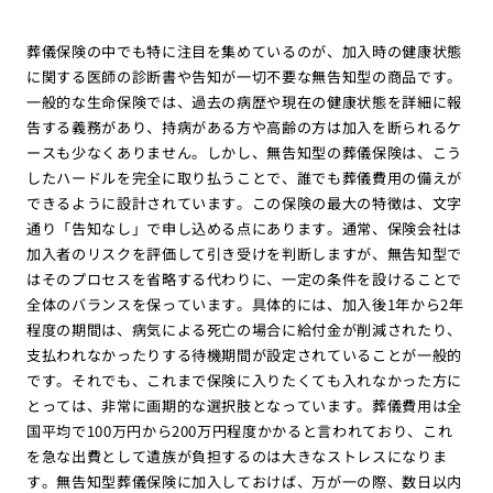
葬儀保険の中でも特に注目を集めているのが、加入時の健康状態
に関する医師の診断書や告知が一切不要な無告知型の商品です。
一般的な生命保険では、過去の病歴や現在の健康状態を詳細に報
告する義務があり、持病がある方や高齢の方は加入を断られるケ
ースも少なくありません。しかし、無告知型の葬儀保険は、こう
したハードルを完全に取り払うことで、誰でも葬儀費用の備えが
できるように設計されています。この保険の最大の特徴は、文字
通り「告知なし」で申し込める点にあります。通常、保険会社は
加入者のリスクを評価して引き受けを判断しますが、無告知型で
はそのプロセスを省略する代わりに、一定の条件を設けることで
全体のバランスを保っています。具体的には、加入後1年から2年
程度の期間は、病気による死亡の場合に給付金が削減されたり、
支払われなかったりする待機期間が設定されていることが一般的
です。それでも、これまで保険に入りたくても入れなかった方に
とっては、非常に画期的な選択肢となっています。葬儀費用は全
国平均で100万円から200万円程度かかると言われており、これ
を急な出費として遺族が負担するのは大きなストレスになりま
す。無告知型葬儀保険に加入しておけば、万が一の際、数日以内