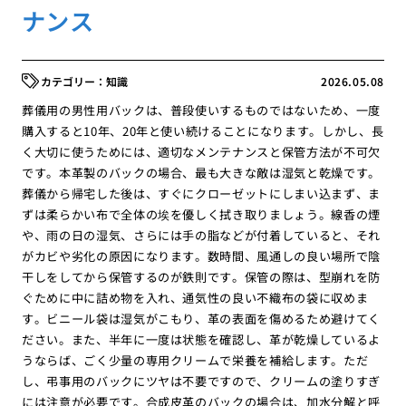
ナンス
知識
2026.05.08
葬儀用の男性用バックは、普段使いするものではないため、一度
購入すると10年、20年と使い続けることになります。しかし、長
く大切に使うためには、適切なメンテナンスと保管方法が不可欠
です。本革製のバックの場合、最も大きな敵は湿気と乾燥です。
葬儀から帰宅した後は、すぐにクローゼットにしまい込まず、ま
ずは柔らかい布で全体の埃を優しく拭き取りましょう。線香の煙
や、雨の日の湿気、さらには手の脂などが付着していると、それ
がカビや劣化の原因になります。数時間、風通しの良い場所で陰
干しをしてから保管するのが鉄則です。保管の際は、型崩れを防
ぐために中に詰め物を入れ、通気性の良い不織布の袋に収めま
す。ビニール袋は湿気がこもり、革の表面を傷めるため避けてく
ださい。また、半年に一度は状態を確認し、革が乾燥しているよ
うならば、ごく少量の専用クリームで栄養を補給します。ただ
し、弔事用のバックにツヤは不要ですので、クリームの塗りすぎ
には注意が必要です。合成皮革のバックの場合は、加水分解と呼