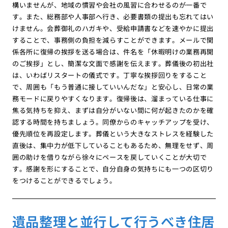
構いませんが、地域の慣習や会社の風習に合わせるのが一番で
す。また、総務部や人事部へ行き、必要書類の提出も忘れてはい
けません。会葬御礼のハガキや、受給申請書などを速やかに提出
することで、事務側の負担を減らすことができます。メールで関
係各所に復帰の挨拶を送る場合は、件名を「休暇明けの業務再開
のご挨拶」とし、簡潔な文面で感謝を伝えます。葬儀後の初出社
は、いわばリスタートの儀式です。丁寧な挨拶回りをすること
で、周囲も「もう普通に接していいんだな」と安心し、日常の業
務モードに戻りやすくなります。復帰後は、溜まっている仕事に
焦る気持ちを抑え、まずは自分がいない間に何が起きたのかを確
認する時間を持ちましょう。同僚からのキャッチアップを受け、
優先順位を再設定します。葬儀という大きなストレスを経験した
直後は、集中力が低下していることもあるため、無理をせず、周
囲の助けを借りながら徐々にペースを戻していくことが大切で
す。感謝を形にすることで、自分自身の気持ちにも一つの区切り
をつけることができるでしょう。
遺品整理と並行して行うべき住居