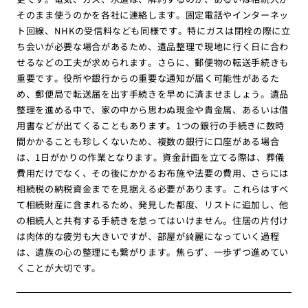
そのまま使うのかを各社に連絡します。固定電話やインターネッ
ト回線、NHKの受信料なども同様です。特にガスは閉栓の際に立
ち会いが必要な場合があるため、遺品整理で現地に行く日に合わ
せるなどの工夫が求められます。さらに、郵便物の転送手続きも
重要です。役所や銀行からの重要な通知が届く可能性があるた
め、郵便局で転送届を出す手続きを早めに済ませましょう。遺品
整理を進める中で、家の中から思わぬ現金や貴金属、あるいは借
用書などが出てくることもあります。1つの銀行の手続きに数時
間かかることも珍しくないため、複数の銀行に口座がある場合
は、1日がかりの作業となります。資金計画を立てる際は、葬儀
費用だけでなく、その後にかかるお布施や法要の費用、さらには
相続税の納税資金までを見据える必要があります。これらはすべ
て相続財産に含まれるため、発見した都度、リストに追加し、他
の相続人と共有する手続きを怠ってはいけません。住居の片付け
は肉体的な疲労も大きいですが、部屋が綺麗になっていく過程
は、遺族の心の整理にも繋がります。焦らず、一歩ずつ進めてい
くことが大切です。