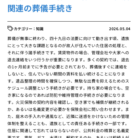
関連の葬儀手続き
知識
2026.05.04
葬儀が無事に終わり、四十九日の法要に向けて動き出す頃、遺族
にとって大きな課題となるのが故人が住んでいた住居の処理と、
それに伴う諸手続きです。賃貸物件の場合、管理会社や大家への
退去連絡をいつ行うかが重要になります。多くの契約では、退去
の1ヶ月前までに予告が必要とされており、葬儀後すぐに連絡を
しないと、住んでいない期間の賃料を払い続けることになりま
す。遺品整理の時間を確保しつつ、無駄な出費を抑えるためのス
ケジュール調整という手続きが必要です。持ち家の場合でも、空
き家になるのであれば防犯や維持管理の手続きが必要になりま
す。火災保険の契約内容を確認し、空き家でも補償が継続される
か、あるいは名義変更が必要かを保険会社に問い合わせます。ま
た、庭木の手入れや通風など、近隣に迷惑をかけないための管理
体制を整えることも、遺族としての責任ある手続きの一部です。
住居に関連して忘れてはならないのが、公共料金の精算と名義変
更です。電気、ガス、水道は、解約するのか、あるいは相続人が