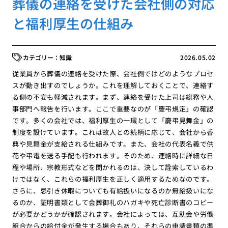
葬儀の連絡を受けた会社側の対応
と福利厚生の仕組み
知識
2026.05.02
従業員から葬儀の連絡を受けた際、会社側ではどのようなプロセ
スが動き出すのでしょうか。これを理解しておくことで、連絡す
る側の不安も軽減されます。まず、連絡を受けた上司は総務や人
事部門へ報告を行います。ここで重要なのが「慶弔規定」の確認
です。多くの会社では、福利厚生の一環として「慶弔見舞金」の
制度を設けています。これは故人との続柄に応じて、会社から香
典や見舞金が支給される仕組みです。また、会社の代表名義で供
花や弔電を送る手配も行われます。そのため、連絡時に詳細な日
程や場所、宗教形式などを聞かれるのは、決して詮索しているわ
けではなく、これらの福利厚生を正しく適用するためなのです。
さらに、忌引き休暇についても有給扱いになるのか無給扱いにな
るのか、証明書類として会葬御礼のハガキや死亡診断書のコピー
が必要かどうかが確認されます。会社によっては、互助会や労働
組合からの給付金が発生する場合もあり、それらの申請書類の準