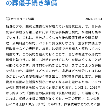
の葬儀手続き準備
知識
2026.05.03
独身の方や、親族と疎遠な方が増えている現代において、自分の
死後の手続きを第三者に託す「死後事務委任契約」が注目を集め
ています。これは、自分が亡くなった後の葬儀手続きや遺品整
理、公共料金の解約、ペットの引き渡しなどを、生前に弁護士や
行政書士などの専門家、あるいは信頼できる知人と契約しておく
制度です。この契約を結んでおくことで、自分の希望する形式で
葬儀を執り行い、誰にも迷惑をかけずに人生を締めくくることが
可能になります。具体的な手続きとしては、まずどのような葬儀
を望むのか、埋葬先はどうするのか、遺品はどう処分してほしい
のかといった希望を細かく書き出し、契約書を作成します。葬儀
費用や当面の生活費が引き出せなくなるのを避けるため、いくつ
かの対策手続きを知っておく必要があります。1つ目は、2019年
から始まった「預貯金の払戻制度（仮払い制度）」の活用です。
これは、相続人全員の同意がなくても、一定の範囲内（1つの銀
行につき上限150万円まで）であれば、葬儀費用などのために預