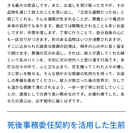
きる最大の恩返しです。また、お返しを受け取った方々が、その
品物を通じて故人のことを思い出し、「立派な最期だったね」と
感じてくれる。そんな循環が生まれることが、葬儀という儀式の
本来の目的でもあります。最近では簡略化されることも多いお返
しですが、手間を惜しまず、丁寧に行うことで、自分自身の心に
も一区切りがつきます。形のある品物はいつか消費されますが、
そこに込められた誠実な感謝の記憶は、相手の心の中に長く留ま
り続けます。葬儀の花のお返し。それは、故人が遺してくれた縁
という名のバトンを、大切に次の世代へと受け渡す行為です。多
忙な日々の中で、ふと立ち止まり、花を贈ってくれた人々の優し
さに思いを馳せる。そんな穏やかな感謝の気持ちを持って、お返
しの準備を進めてください。故人が旅立った後の世界が、少しで
も温かな感謝で満たされるよう、一歩一歩丁寧に対応していくこ
とが、遺族としての誇り高い務めなのです。お疲れ様でした。あ
なたの真心は、必ず相手に届くはずです。
死後事務委任契約を活用した生前