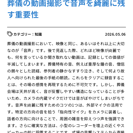
葬儀の動画撮影で音声を綺麗に残
す重要性
知識
2026.05.06
葬儀の動画撮影において、映像と同じ、あるいはそれ以上に大切
なのが「音声」です。後で見返した際、どれほど映像が綺麗で
も、何を言っているか聞き取れない動画は、記録としての価値が
半減してしまいます。葬儀特有の音、例えば重厚な鐘の音、僧侶
の朗々とした読経、参列者の静かなすすり泣き、そして何より故
人へ向けられた最後の手紙の朗読。これらをクリアに録音するこ
とは、その場の感情を再現するために不可欠です。しかし、葬儀
会場は天井が高く、音が反響しやすい構造になっていることが多
いため、カメラの内蔵マイクだけでは音がぼやけてしまいがちで
す。音声を綺麗に残すためのコツの1つは、外部マイクの活用で
す。特定の方向の音を拾う「指向性マイク」をカメラに装着し、
話者の方向に向けることで、周囲の雑音を抑えつつ声を強調でき
ます。さらに確実な方法は、小型のレコーダーを壇上の近くやス
ピーカーの前に設置することです。式場の音響システムから直接