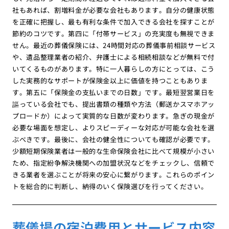
社もあれば、割増料金が必要な会社もあります。自分の健康状態
を正確に把握し、最も有利な条件で加入できる会社を探すことが
節約のコツです。第四に「付帯サービス」の充実度も無視できま
せん。最近の葬儀保険には、24時間対応の葬儀事前相談サービス
や、遺品整理業者の紹介、弁護士による相続相談などが無料で付
いてくるものがあります。特に一人暮らしの方にとっては、こう
した実務的なサポートが保険金以上に価値を持つこともありま
す。第五に「保険金の支払いまでの日数」です。最短翌営業日を
謳っている会社でも、提出書類の種類や方法（郵送かスマホアッ
プロードか）によって実質的な日数が変わります。急ぎの現金が
必要な場面を想定し、よりスピーディーな対応が可能な会社を選
ぶべきです。最後に、会社の健全性についても確認が必要です。
少額短期保険業者は一般的な生命保険会社に比べて規模が小さい
ため、指定紛争解決機関への加盟状況などをチェックし、信頼で
きる業者を選ぶことが将来の安心に繋がります。これらのポイン
トを総合的に判断し、納得のいく保険選びを行ってください。
葬儀場の宿泊費用とサービス内容