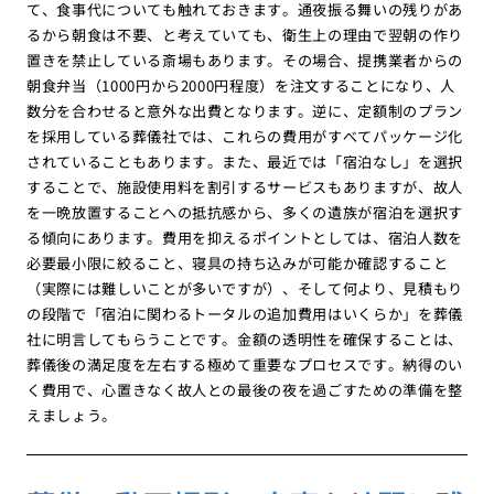
て、食事代についても触れておきます。通夜振る舞いの残りがあ
るから朝食は不要、と考えていても、衛生上の理由で翌朝の作り
置きを禁止している斎場もあります。その場合、提携業者からの
朝食弁当（1000円から2000円程度）を注文することになり、人
数分を合わせると意外な出費となります。逆に、定額制のプラン
を採用している葬儀社では、これらの費用がすべてパッケージ化
されていることもあります。また、最近では「宿泊なし」を選択
することで、施設使用料を割引するサービスもありますが、故人
を一晩放置することへの抵抗感から、多くの遺族が宿泊を選択す
る傾向にあります。費用を抑えるポイントとしては、宿泊人数を
必要最小限に絞ること、寝具の持ち込みが可能か確認すること
（実際には難しいことが多いですが）、そして何より、見積もり
の段階で「宿泊に関わるトータルの追加費用はいくらか」を葬儀
社に明言してもらうことです。金額の透明性を確保することは、
葬儀後の満足度を左右する極めて重要なプロセスです。納得のい
く費用で、心置きなく故人との最後の夜を過ごすための準備を整
えましょう。