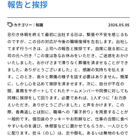
報告と挨拶
知識
2026.05.05
忌引き休暇を終えて最初に出社する日は、緊張や不安を感じるも
のですが、この日の対応が今後の職場復帰を左右します。出社し
てまず行うべきは、上司への報告と挨拶です。自席に座る前に上
司の元へ行き「この度は急なお休みをいただき、ご迷惑をおかけ
いたしました。おかげさまで滞りなく葬儀を済ませることができ
ました。ありがとうございました」と、感謝の気持ちを伝えま
す。このとき、長々と葬儀の様子を話す必要はありません。簡潔
に、しかし心を込めて挨拶を済ませます。次に、自分が不在の
間、業務をサポートしてくれたチームメンバーや同僚に対しても
同様に挨拶をして回ります。必要であれば、1人ずつに「お力添
えいただき、ありがとうございました」と声をかけます。この
際、香典返しとは別に、職場への「菓子折り」を用意することが
一般的です。個包装のクッキーやお煎餅など、仕事の合間に食べ
やすいものを選び、休憩室などに置かせてもらうか、一人ひとり
に配ります。熨斗（のし）は、志や御礼、あるいは無地のもので