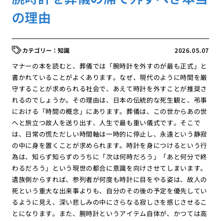
の理由
知識
2026.05.07
マナーの本を読むと、葬儀では「腕時計を外すのが最も正式」と
書かれていることがよくあります。なぜ、現代のように時間を厳
守することが求められる社会で、あえて時計を外すことが推奨さ
れるのでしょうか。その理由は、日本の伝統的な死生観と、弔事
における「時間の概念」にあります。葬儀は、この世からあの世
へと旅立つ故人を送り出す、人生で最も重い儀式です。そこで
は、日常の慌ただしい時間軸は一時的に停止し、永遠という静寂
の中に身を置くことが求められます。時計を身につけるという行
為は、知らず知らずのうちに「次は何時だろう」「あと何分で終
わるだろう」という現世の都合に意識を向けさせてしまいます。
遺族側からすれば、参列者が何度も時計に目をやる姿は、故人の
死という重大な出来事よりも、自分のその後の予定を優先してい
るように見え、深い悲しみの中にさらなる寂しさを感じさせるこ
とになります。また、腕時計というアイテム自体が、かつては高