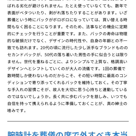
ばれる劣化が避けられません。たとえ使っていなくても、数年で
表面がベタついたり、剥がれ落ちたりすることがあります。いざ
葬儀という時にバックがボロボロになっていては、買い替える時
間もなく困ることになります。そのため、法事などの機会に定期
的にチェックを行うことが重要です。また、バックの寿命は物理
的な破損だけでなく、デザインの時代性や、自身の年齢との不一
致でも訪れます。20代の頃に流行した少し派手なブランドものの
セカンドバックが、50代の落ち着いた男性の手に似合うとは限り
ません。世代を重ねるごとに、よりシンプルで上質な、格調高い
デザインへとシフトしていくのが大人の流儀です。1回の葬儀で
数時間しか使わないものだからこそ、その短い時間に最高のコン
ディションで寄り添ってくれるバックを維持しておく。その丁寧
な手入れの習慣こそが、故人を大切に思う心持ちと連動している
のではないでしょうか。長く共に歩むバックを慈しみ、いつでも
自信を持って携えられるように準備しておくことが、真の紳士の
嗜みです。
腕時計を葬儀の席で外すべき本当