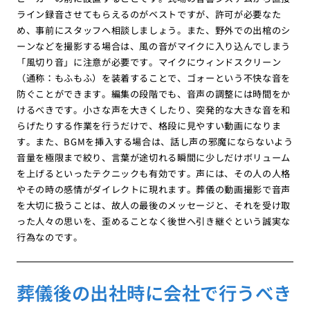
ライン録音させてもらえるのがベストですが、許可が必要なた
め、事前にスタッフへ相談しましょう。また、野外での出棺のシ
ーンなどを撮影する場合は、風の音がマイクに入り込んでしまう
「風切り音」に注意が必要です。マイクにウィンドスクリーン
（通称：もふもふ）を装着することで、ゴォーという不快な音を
防ぐことができます。編集の段階でも、音声の調整には時間をか
けるべきです。小さな声を大きくしたり、突発的な大きな音を和
らげたりする作業を行うだけで、格段に見やすい動画になりま
す。また、BGMを挿入する場合は、話し声の邪魔にならないよう
音量を極限まで絞り、言葉が途切れる瞬間に少しだけボリューム
を上げるといったテクニックも有効です。声には、その人の人格
やその時の感情がダイレクトに現れます。葬儀の動画撮影で音声
を大切に扱うことは、故人の最後のメッセージと、それを受け取
った人々の思いを、歪めることなく後世へ引き継ぐという誠実な
行為なのです。
葬儀後の出社時に会社で行うべき