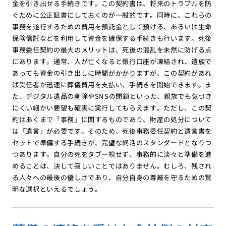
金を引き出せる手続きです。この契約書は、将来のトラブルを防
ぐために公正証書にしておくのが一般的です。同時に、これらの
事務を遂行するための費用を預託金として預ける、あるいは生命
保険信託などを利用して資金を確保する手続きも行います。死後
事務委任契約の最大のメリットは、死後の混乱を未然に防げる点
にあります。通常、人が亡くなると銀行口座が凍結され、遺族で
あっても資金の引き出しに時間がかかりますが、この契約があれ
ば受任者が迅速に葬儀費用を支払い、手続きを開始できます。ま
た、デジタル遺品の削除やSNSの閉鎖といった、親族でも気づき
にくい細かい要望も確実に実行してもらえます。ただし、この契
約はあくまで「事務」に関するものであり、財産の処分について
は「遺言」が必要です。そのため、死後事務委任契約と遺言書を
セットで準備する手続きが、完璧な終活のスタンダードとなりつ
つあります。自分の死をタブー視せず、事務的に淡々と準備を進
めることは、決して寂しいことではありません。むしろ、残され
る人々への最後の優しさであり、自分自身の尊厳を守るための賢
明な選択といえるでしょう。