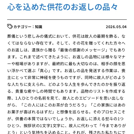
心を込めた供花のお返しの品々
知識
2026.05.04
葬儀という悲しみの儀式において、供花は故人の最期を飾る、な
くてはならない存在です。そして、その花を贈ってくれた方々へ
のお返しは、遺族から贈る「最後の感謝のメッセージ」でもあり
ます。これまで述べてきたように、お返しの品物には様々なマナ
ーや相場がありますが、最終的に最も大切なのは、相手の顔を思
い浮かべて選ぶ「真心」です。お返しの品を発送する作業は、喪
主にとって非常に神経を使うものですが、同時に故人がどのよう
な人たちに支えられ、どのような人生を歩んできたのかを振り返
る、貴重な癒やしの時間でもあります。品物のリストを作成する
際、1人ひとりの名前を見て、故人とのエピソードを思い出しな
がら、「この人にはこのお茶が合うだろう」「この家族にはあの
お菓子が喜ばれるはずだ」と想像を巡らせる。そのプロセスこそ
が、供養の本質ではないでしょうか。お返しに添える熨斗の1つ
ひとつ、挨拶状の1文字1文字に、故人に代わって「今までありが
とう」という気持ちを込めること。それが、残された私たちにで