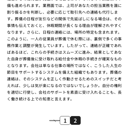
備も進められます。業務面では、上司があなたの担当業務を誰に
割り振るかを判断し、必要に応じて取引先への連絡も代行しま
す。葬儀の日程が友引などの関係で先延ばしになる場合は、その
事情も伝えておくと、休暇期間が長くなる理由が理解されやすく
なります。さらに、日程の連絡には、場所の特定も含まれます。
このように、一人の従業員が葬儀で休む際には、裏側で多くの事
務作業と調整が発生しています。したがって、連絡が正確であれ
ばあるほど、これらの手続きはスムーズに進み、結果としてあな
た自身が葬儀後に受け取れる給付金や休暇の手続きが確実なもの
となります。会社は単なる仕事の場所ではなく、こうした人生の
節目をサポートするシステムを備えた組織でもあります。葬儀の
連絡は、そのシステムを正しく作動させるためのスイッチだと考
えれば、少しは気が楽になるのではないでしょうか。自分の権利
を適切に行使し、会社のサポートを素直に受け入れることも、長
く働き続ける上での知恵と言えます。
1
2