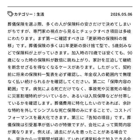
生活
2026.05.06
葬儀保険を選ぶ際、多くの人が保険料の安さだけで決めてしまい
がちですが、専門家の視点から見るとチェックすべき項目は多岐
にわたります。まず第一に確認すべきは「更新時の保険料の推
移」です。葬儀保険の多くは1年更新の掛け捨て型で、5歳刻みな
どで保険料が上がっていきます。加入時の70歳では安くても、90
歳になった時の保険料が数倍に跳ね上がり、家計を圧迫して継続
を断念せざるを得なくなるケースがあります。したがって、契約
前に将来の保険料一覧表を必ず確認し、年金収入の範囲内で無理
なく払い続けられるかを確認してください。第二に「保障内容の
範囲」です。病気による死亡だけでなく、事故死や災害死の場合
に災害割増特約がついているか、あるいは入院保障などが付帯し
ているかを確認します。葬儀費用に特化したいのであれば、余計
な特約を外してシンプルな死亡保障のみにすることで、コストパ
フォーマンスを最大化できます。第三に「告知の項目」です。葬
儀保険は引受基準が低いのが特徴ですが、会社によって質問内容
が異なります。例えば、過去にがんを患ったことがある場合で
も、完治から一定期間が経過していれば通常料金で加入できる会