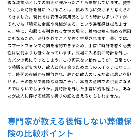
級な装飾品としての側面が強かったことも影響しています。贅を
尽くした時計を身につけることは、慎みの心に欠けると考えられ
てきました。現代では安価な実用品としての時計も多いですが、
それでも「腕元に金属や機械がある」という違和感は拭えませ
ん。特に、和服で参列される女性の場合、着物の袖を傷める原因
にもなるため、時計を外すことが強く推奨されます。最近では、
スマートフォンで時刻を確認できるため、手首に時計を巻く必要
性は以前よりも低くなっています。式場に入る前に時計を外し、
カバンの奥にそっとしまう。この何気ない動作こそが、日常とい
う喧騒を断ち切り、故人と向き合うための心のスイッチになりま
す。時間の束縛から解放され、静かに故人の歩んだ道に思いを馳
せる。その豊かで純粋な時間こそが、本当の意味での供養になる
のではないでしょうか。腕時計を外した手首に残る軽さは、あな
たが故人に捧げる誠実な祈りの証と言えるかもしれません。
専門家が教える後悔しない葬儀保
険の比較ポイント